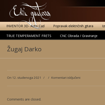
INVENTOR 3D- Auto Cad
Popravak električnih gitara
I
TRUE TEMPERAMENT FRETS
CNC Obrada / Graviranje
Žugaj Darko
za
On 12. studenoga 2021
/
/
Komentari isključeni
Žugaj
Darko
Comments are closed.