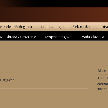
ak električnih gitara
Izmjena-dogradnja -Elektronika
Lakir
NC Obrada / Graviranje
Izmjena pragova
Izrada Glazbala
About
To edi
za
 isključeni
Appea
Sambol
into t
Mario