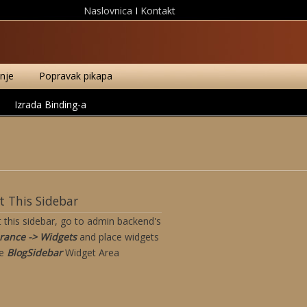
Naslovnica
I
Kontakt
anje
Popravak pikapa
Izrada Binding-a
 This Sidebar
t this sidebar, go to admin backend's
rance -> Widgets
and place widgets
he
BlogSidebar
Widget Area