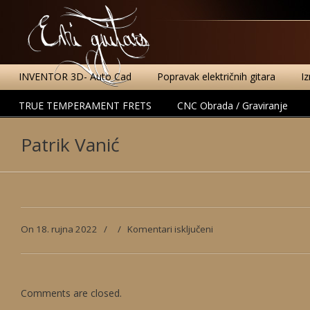
INVENTOR 3D- Auto Cad
Popravak električnih gitara
I
TRUE TEMPERAMENT FRETS
CNC Obrada / Graviranje
Patrik Vanić
za
On 18. rujna 2022
/
/
Komentari isključeni
Patrik
Vanić
Comments are closed.