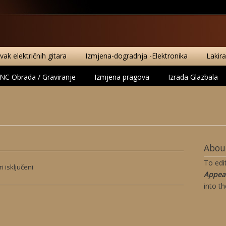
ak električnih gitara
Izmjena-dogradnja -Elektronika
Lakir
NC Obrada / Graviranje
Izmjena pragova
Izrada Glazbala
About
To edi
za
 isključeni
Appea
Edin
into t
Blažević