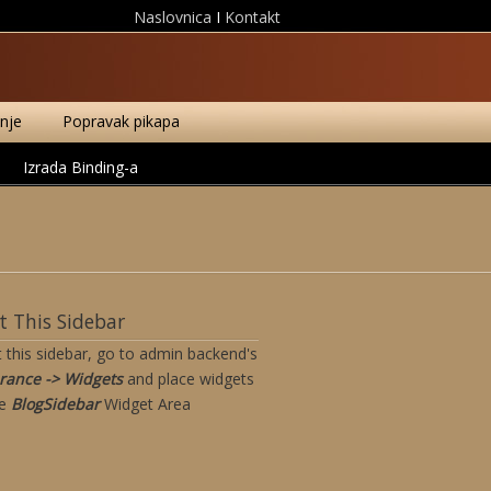
Naslovnica
I
Kontakt
anje
Popravak pikapa
Izrada Binding-a
 This Sidebar
t this sidebar, go to admin backend's
rance -> Widgets
and place widgets
he
BlogSidebar
Widget Area