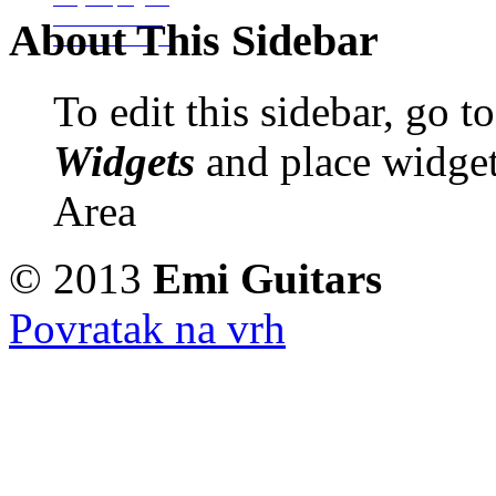
Izrada Glazbala
About This Sidebar
Izrada Binding-a
To edit this sidebar, go 
Widgets
and place widget
Area
© 2013
Emi Guitars
Povratak na vrh