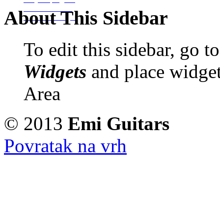
Izrada Glazbala
About This Sidebar
Izrada Binding-a
To edit this sidebar, go 
Widgets
and place widget
Area
© 2013
Emi Guitars
Povratak na vrh