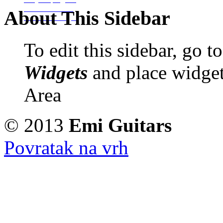
Izrada Glazbala
About This Sidebar
Izrada Binding-a
To edit this sidebar, go 
Widgets
and place widget
Area
© 2013
Emi Guitars
Povratak na vrh