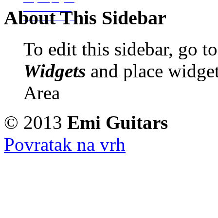
Izrada Glazbala
About This Sidebar
Izrada Binding-a
To edit this sidebar, go 
Widgets
and place widget
Area
© 2013
Emi Guitars
Povratak na vrh