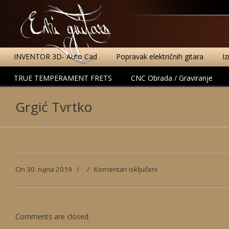
INVENTOR 3D- Auto Cad
Popravak električnih gitara
I
TRUE TEMPERAMENT FRETS
CNC Obrada / Graviranje
Grgić Tvrtko
za
On 30. rujna 2019
/
/
Komentari isključeni
Grgić
Tvrtko
Comments are closed.