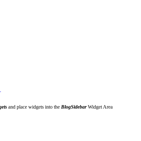
e
gets
and place widgets into the
BlogSidebar
Widget Area